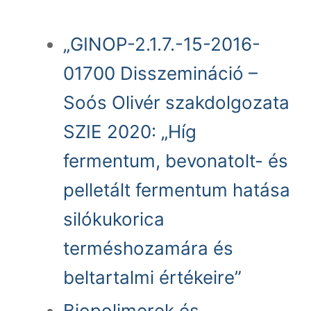
„GINOP-2.1.7.-15-2016-
01700 Disszemináció –
Soós Olivér szakdolgozata
SZIE 2020: „Híg
fermentum, bevonatolt- és
pelletált fermentum hatása
silókukorica
terméshozamára és
beltartalmi értékeire”
Biopolimerek és