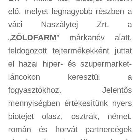
elő, melyet legnagyobb részben a
váci Naszálytej Zrt. a
„
ZÖLDFARM
” márkanév alatt,
feldogozott tejtermékekként juttat
el hazai hiper- és szupermarket-
láncokon keresztül a
fogyasztókhoz. Jelentős
mennyiségben értékesítünk nyers
biotejet olasz, osztrák, német,
román és horvát partnercégek