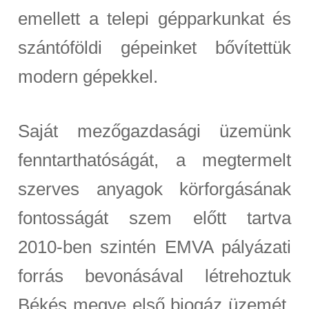
emellett a telepi gépparkunkat és
szántóföldi gépeinket bővítettük
modern gépekkel.
Saját mezőgazdasági üzemünk
fenntarthatóságát, a megtermelt
szerves anyagok körforgásának
fontosságát szem előtt tartva
2010-ben szintén EMVA pályázati
forrás bevonásával létrehoztuk
Békés megye első biogáz üzemét.