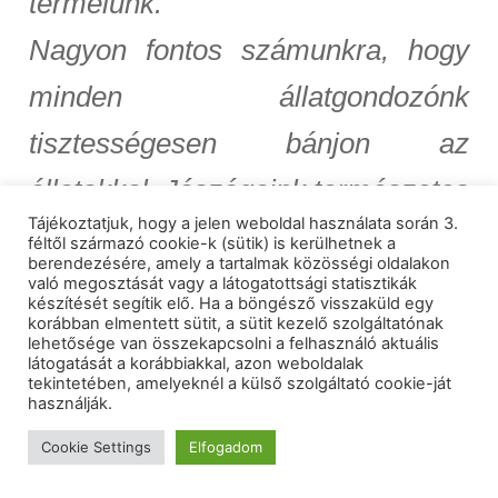
termelünk.
Nagyon fontos számunkra, hogy
minden állatgondozónk
tisztességesen bánjon az
állatokkal. Jószágaink természetes
Tájékoztatjuk, hogy a jelen weboldal használata során 3.
erőforrásait használjuk ki, nem
féltől származó cookie-k (sütik) is kerülhetnek a
berendezésére, amely a tartalmak közösségi oldalakon
erőltetjük szervezetüket
való megosztását vagy a látogatottsági statisztikák
készítését segítik elő. Ha a böngésző visszaküld egy
korábban elmentett sütit, a sütit kezelő szolgáltatónak
hozamfokozókkal, génmanipulált
lehetősége van összekapcsolni a felhasználó aktuális
látogatását a korábbiakkal, azon weboldalak
termékekkel, antibiotikumokkal,
tekintetében, amelyeknél a külső szolgáltató cookie-ját
használják.
hormonokkal. Tágas és szabad
Cookie Settings
Elfogadom
életteret biztosítunk számukra,