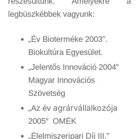
részesültünk. Amelyekre a
legbüszkébbek vagyunk:
„Év Bioterméke 2003”.
Biokultúra Egyesület.
„Jelentős Innováció 2004”
Magyar Innovációs
Szövetség
agrárvállalkozója
„Az év
2005″ OMÉK
„Élelmiszeripari Díj III.”