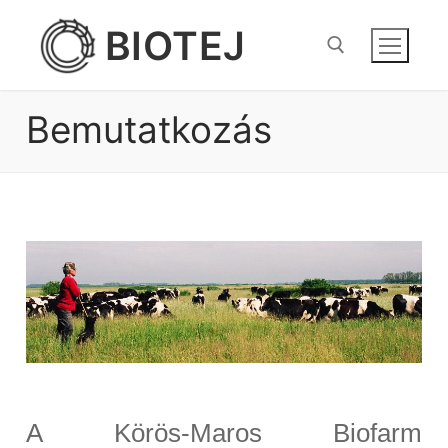
Ugrás
BIOTEJ
a
tartalomra
Bemutatkozás
Keresése:
A Körös-Maros Biofarm